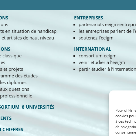
ONS
ENTREPRISES
ions
partenariats eeigm-entrepr
ts en situation de handicap,
les entreprises parlent de l
s et artistes de haut niveau
soutenez l’eeigm
IONS
INTERNATIONAL
re classique
consortium eeigm
ues
venir étudier à l’eeigm
s et projets
partir étudier à l’internatio
ramme des études
les diplômes
 aux questions
 professionnelle
ORTIUM, 8 UNIVERSITÉS
Pour offrir 
cookies pour
MENTS
à ces techn
de navigatio
N CHIFFRES
consentement