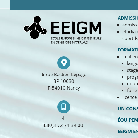
ADMISSI
admiss
étudian
sportif
FORMAT
la filiè
lang
stage
6 rue Bastien-Lepage
prog
BP 10630
doub
F-54010 Nancy
foire
licence
UN CONS
Tél.
ÉQUIPE
+33(0)3 72 74 39 00
EEIGM E