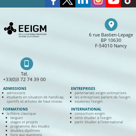
6 rue Bastien-Lepage
BP 10630
F-54010 Nancy
Tél.
+33(0)3 72 74 39 00
ADMISSIONS
ENTREPRISES
admissions
partenariats eeigm-entreprises
étudiants en situation de handicap,
les entreprises parlent de l’eeigm
sportifs et artistes de haut niveau
soutenez l’eeigm
FORMATIONS
INTERNATIONAL
la filière classique
consortium eeigm
langues
venir étudier à l’eeigm
stages et projets
partir étudier à l’international
programme des études
doubles diplômes
foire aux questions