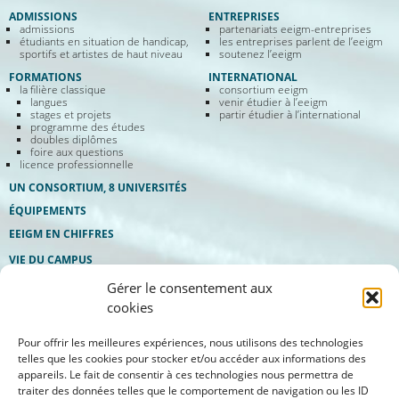
ADMISSIONS
ENTREPRISES
admissions
partenariats eeigm-entreprises
étudiants en situation de handicap,
les entreprises parlent de l’eeigm
sportifs et artistes de haut niveau
soutenez l’eeigm
FORMATIONS
INTERNATIONAL
la filière classique
consortium eeigm
langues
venir étudier à l’eeigm
stages et projets
partir étudier à l’international
programme des études
doubles diplômes
foire aux questions
licence professionnelle
UN CONSORTIUM, 8 UNIVERSITÉS
ÉQUIPEMENTS
EEIGM EN CHIFFRES
VIE DU CAMPUS
bureau des élèves
Gérer le consentement aux
eeigm etudes & services
manifestations
cookies
Pour offrir les meilleures expériences, nous utilisons des technologies
telles que les cookies pour stocker et/ou accéder aux informations des
appareils. Le fait de consentir à ces technologies nous permettra de
traiter des données telles que le comportement de navigation ou les ID