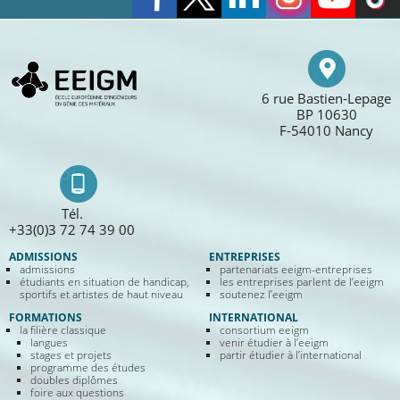
6 rue Bastien-Lepage
BP 10630
F-54010 Nancy
Tél.
+33(0)3 72 74 39 00
ADMISSIONS
ENTREPRISES
admissions
partenariats eeigm-entreprises
étudiants en situation de handicap,
les entreprises parlent de l’eeigm
sportifs et artistes de haut niveau
soutenez l’eeigm
FORMATIONS
INTERNATIONAL
la filière classique
consortium eeigm
langues
venir étudier à l’eeigm
stages et projets
partir étudier à l’international
programme des études
doubles diplômes
foire aux questions