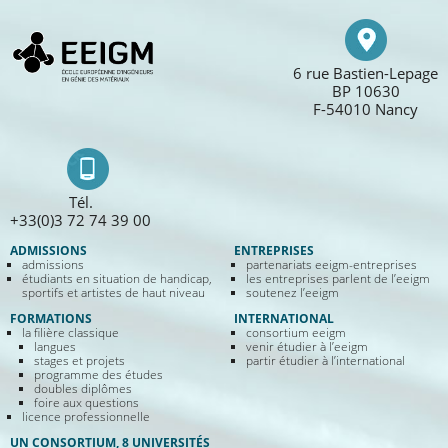
6 rue Bastien-Lepage
BP 10630
F-54010 Nancy
Tél.
+33(0)3 72 74 39 00
ADMISSIONS
ENTREPRISES
admissions
partenariats eeigm-entreprises
étudiants en situation de handicap,
les entreprises parlent de l’eeigm
sportifs et artistes de haut niveau
soutenez l’eeigm
FORMATIONS
INTERNATIONAL
la filière classique
consortium eeigm
langues
venir étudier à l’eeigm
stages et projets
partir étudier à l’international
programme des études
doubles diplômes
foire aux questions
licence professionnelle
UN CONSORTIUM, 8 UNIVERSITÉS